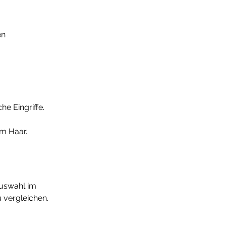
n 
e Eingriffe.
em Haar.
Auswahl im 
 vergleichen. 