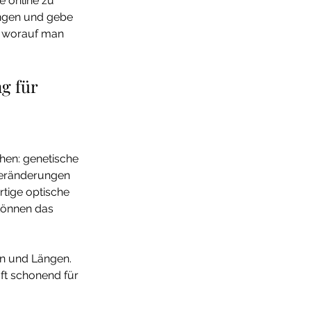
 online zu 
ungen und gebe 
d worauf man 
g für 
en: genetische 
Veränderungen 
rtige optische 
 können das 
ben und Längen. 
oft schonend für 