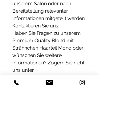
unserem Salon oder nach
Bereitstellung relevanter
Informationen mitgeteilt werden.
Kontaktieren Sie uns:
Haben Sie Fragen zu unserem
Premium Quality Blond mit
Strähnchen Haarteil Mono oder
wünschen Sie weitere
Informationen? Zögern Sie nicht,
uns unter
contact@laperruque.ch zu
kontaktieren. Wir stehen Ihnen
gerne zur Verfügung und
beraten Sie umfassend.
Lieferung
Produkte, die auf Lager sind,
Produkt Informationen
versenden wir innerhalb von 24