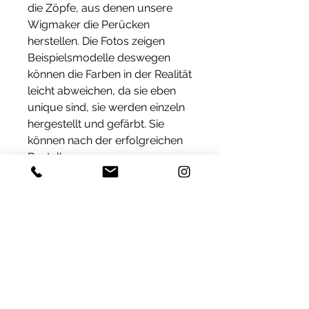
die Zöpfe, aus denen unsere
Wigmaker die Perücken
herstellen. Die Fotos zeigen
Beispielsmodelle deswegen
können die Farben in der Realität
leicht abweichen, da sie eben
unique sind, sie werden einzeln
hergestellt und gefärbt. Sie
können nach der erfolgreichen
Bestellung
(contact@laperruque.ch) uns
schreiben, wie unser Stylist den
Scheitel stylen sollte. Der
Scheitel kann natürlich auch
selbst je nach dem Wunsch.
Lieferung
Produkte, die auf Lager sind,