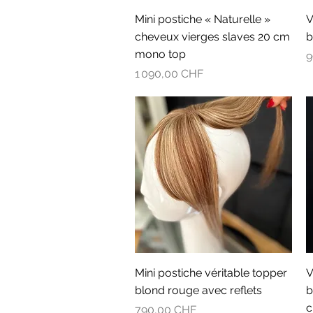
Aperçu rapide
Mini postiche « Naturelle »
V
cheveux vierges slaves 20 cm
b
mono top
P
9
Prix
1 090,00 CHF
Aperçu rapide
Mini postiche véritable topper
V
blond rouge avec reflets
b
c
Prix
790,00 CHF