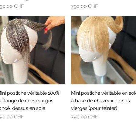
rix
Prix
90,00 CHF
790,00 CHF
Aperçu rapide
Aperçu rapide
ini postiche véritable 100%
Mini postiche véritable en soi
élange de cheveux gris
à base de cheveux blonds
oncé, dessus en soie
vierges (pour teinter)
rix
Prix
90,00 CHF
790,00 CHF