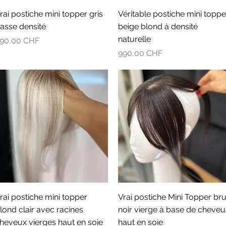
Aperçu rapide
Aperçu rapide
rai postiche mini topper gris
Véritable postiche mini toppe
asse densité
beige blond à densité
naturelle
rix
90,00 CHF
Prix
990,00 CHF
Aperçu rapide
Aperçu rapide
rai postiche mini topper
Vrai postiche Mini Topper br
lond clair avec racines
noir vierge à base de cheveu
heveux vierges haut en soie
haut en soie