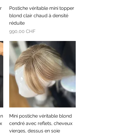
Aperçu rapide
r
Postiche véritable mini topper
blond clair chaud à densité
réduite
Prix
990,00 CHF
Aperçu rapide
un
Mini postiche véritable blond
x
cendré avec reflets, cheveux
vierges, dessus en soie