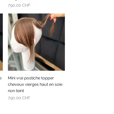
Prix
790,00 CHF
Aperçu rapide
e
Mini vrai postiche topper
cheveux vierges haut en soie
non teint
Prix
790,00 CHF