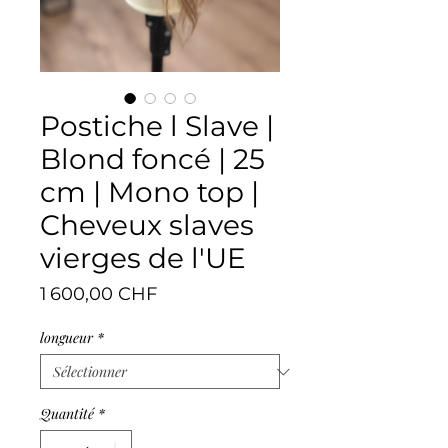
Postiche l Slave |
Blond foncé | 25
cm | Mono top |
Cheveux slaves
vierges de l'UE
Prix
1 600,00 CHF
longueur
*
Quantité
*