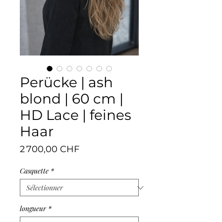
Perücke | ash
blond | 60 cm |
HD Lace | feines
Haar
Prix
2 700,00 CHF
Casquette
*
longueur
*