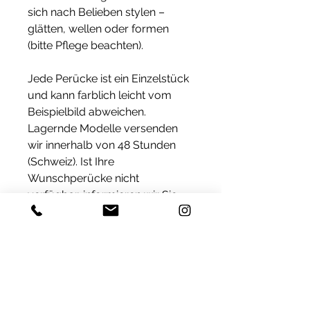
sich nach Belieben stylen –
glätten, wellen oder formen
(bitte Pflege beachten).
Jede Perücke ist ein Einzelstück
und kann farblich leicht vom
Beispielbild abweichen.
Lagernde Modelle versenden
wir innerhalb von 48 Stunden
(Schweiz). Ist Ihre
Wunschperücke nicht
verfügbar, informieren wir Sie
umgehend – die Fertigungszeit
beträgt dann ca. 4 Wochen, vor
allem bei Sondergrößen wie XS
oder L.
Lieferung